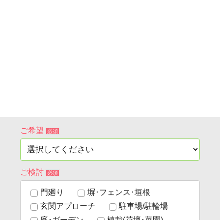
園路
立水栓
照明
その他
業者の紹介へ
フォームで問い合わせる
ご希望
必須
ご検討
必須
門廻り
塀･フェンス･垣根
玄関アプローチ
駐車場/駐輪場
庭･ガーデン
植栽(花壇･菜園)