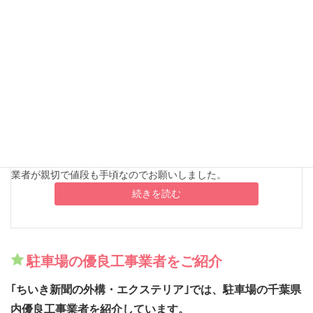
土間コンクリート駐車場｜花壇を取り壊して拡張｜市
川市の外構･……
都道府県
千葉県
市町村
市川市
価格帯
10万円未満
工事
駐車場
業者が親切で値段も手頃なのでお願いしました。
続きを読む
駐車場の優良工事業者をご紹介
｢ちいき新聞の外構・エクステリア｣では、駐車場の千葉県
内優良工事業者を紹介しています。