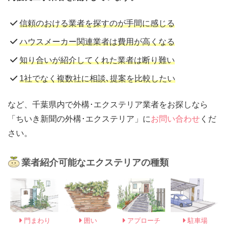
信頼のおける業者を探すのが手間に感じる
ハウスメーカー関連業者は費用が高くなる
知り合いが紹介してくれた業者は断り難い
1社でなく複数社に相談､提案を比較したい
など、千葉県内で外構･エクステリア業者をお探しなら
「ちいき新聞の外構･エクステリア」に
お問い合わせ
くだ
さい。
業者紹介可能なエクステリアの種類
門まわり
囲い
アプローチ
駐車場