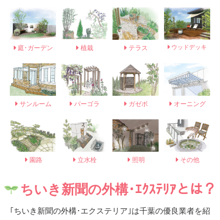
ウッドデッキ
庭･ガーデン
植栽
テラス
サンルーム
パーゴラ
ガゼボ
オーニング
園路
立水栓
照明
その他
ちいき新聞の外構･ｴｸｽﾃﾘｱとは？
｢ちいき新聞の外構･エクステリア｣は
千葉の優良業者を紹