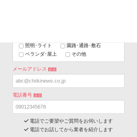
門廻り
塀･フェンス･垣根
玄関アプローチ
駐車場/駐輪場
庭･ガーデン
植栽(花壇･菜園)
ウッドデッキ･テラス
サンルーム･ガーデンルーム
照明･ライト
園路･通路･敷石
ベランダ･屋上
その他
メールアドレス
必須
電話番号
必須
電話でご要望やご質問をお伺いします
電話でお話してから業者を紹介します