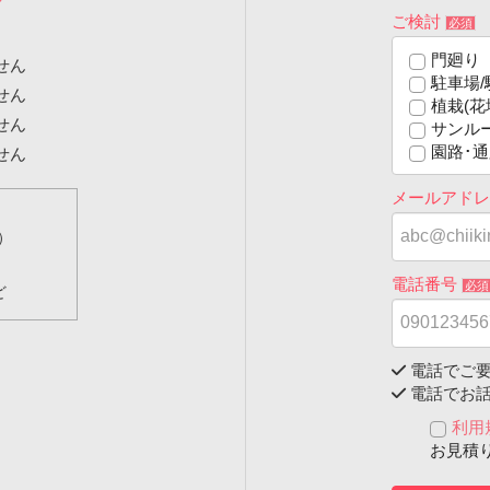
ご検討
必須
門廻り
せん
駐車場/
せん
植栽(花
せん
サンル
園路･通
せん
メールアド
）
電話番号
必須
ど
電話でご要
電話でお話
利用
お見積