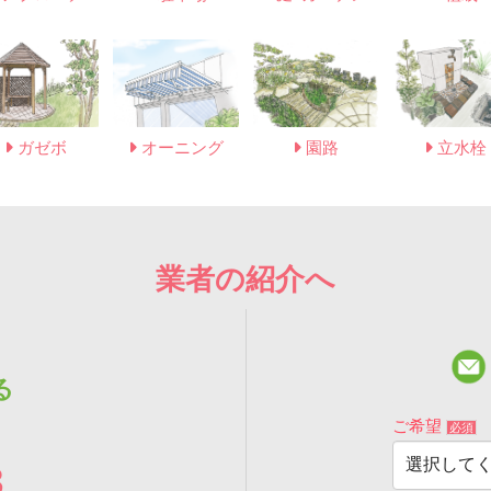
ガゼボ
オーニング
園路
立水栓
業者の紹介へ
る
ご希望
必須
3