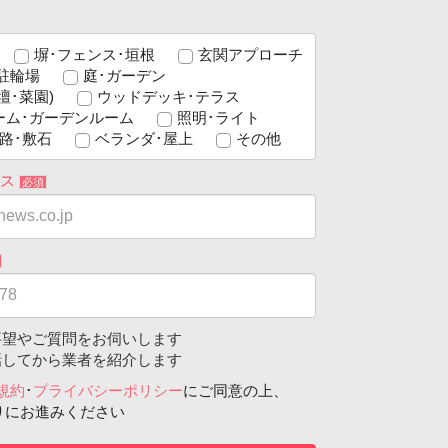
塀･フェンス･垣根
玄関アプローチ
駐輪場
庭･ガーデン
壇･菜園)
ウッドデッキ･テラス
ーム･ガーデンルーム
照明･ライト
路･敷石
ベランダ･屋上
その他
レス
必須
望やご質問をお伺いします
してから業者を紹介します
規約
･
プライバシーポリシー
にご同意の上、
りにお進みください