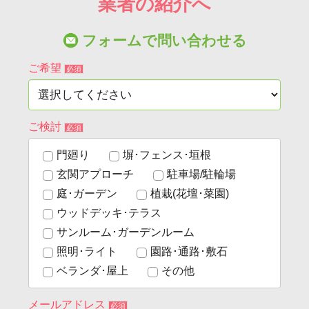
業者の紹介へ
フォームで問い合わせる
ご希望
必須
ご検討
必須
門廻り
塀･フェンス･垣根
玄関アプローチ
駐車場/駐輪場
庭･ガーデン
植栽(花壇･菜園)
ウッドデッキ･テラス
サンルーム･ガーデンルーム
照明･ライト
園路･通路･敷石
ベランダ･屋上
その他
メールアドレス
必須