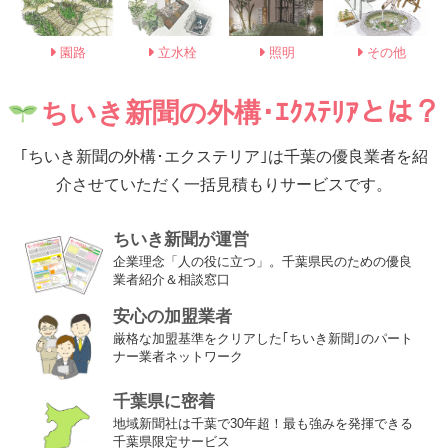
園路
立水栓
照明
その他
ちいき新聞の外構･ｴｸｽﾃﾘｱとは？
｢ちいき新聞の外構･エクステリア｣は
千葉の優良業者を紹
介させていただく
一括見積もりサービスです。
ちいき新聞が運営
企業理念「人の役に立つ」。千葉県民のための優良
業者紹介＆相談窓口
安心の加盟業者
厳格な加盟基準をクリアした｢ちいき新聞｣のパート
ナー業者ネットワーク
千葉県に密着
地域新聞社は千葉で30年超！最も強みを発揮できる
千葉県限定サービス