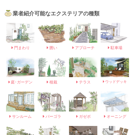
業者紹介可能なエクステリアの種類
門まわり
囲い
アプローチ
駐車場
ウッドデッキ
庭･ガーデン
植栽
テラス
サンルーム
パーゴラ
ガゼボ
オーニング