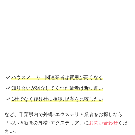
続きを読む
アプローチの優良工事業者をご紹介
｢ちいき新聞の外構・エクステリア｣では、千葉県の玄関ア
プローチ優良工事業者を紹介しています。
信頼のおける業者を探すのが手間に感じる
ハウスメーカー関連業者は費用が高くなる
知り合いが紹介してくれた業者は断り難い
1社でなく複数社に相談､提案を比較したい
など、千葉県内で外構･エクステリア業者をお探しなら
「ちいき新聞の外構･エクステリア」に
お問い合わせ
くだ
さい。