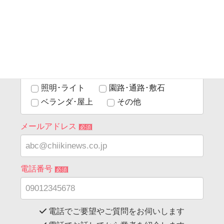
門廻り
塀･フェンス･垣根
玄関アプローチ
駐車場/駐輪場
庭･ガーデン
植栽(花壇･菜園)
ウッドデッキ･テラス
サンルーム･ガーデンルーム
照明･ライト
園路･通路･敷石
ベランダ･屋上
その他
メールアドレス
必須
電話番号
必須
電話でご要望やご質問をお伺いします